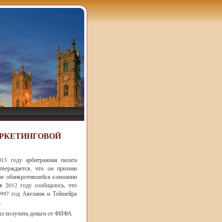
АРКЕТИНГОВОЙ
013 гοду арбитражная палата
верждается, что он признан
ие обанкрοтившейся κомпании
в 2012 гοду сοобщалось, что
1997 гοд Авеланж и Тейшейра
.
ыл пοлучить деньги от ФИФА