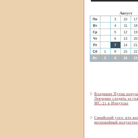
Август
Пн
3
10
17
Вт
4
11
18
Ср
5
12
19
Чт
6
13
20
Пт
7
14
21
Сб
1
8
15
22
Вс
2
9
16
23
Владимир Путин поруч
Левченко следить за гр
МС-21 в Иркутске
Синайский узел: кто ко
неспокойный полуостро