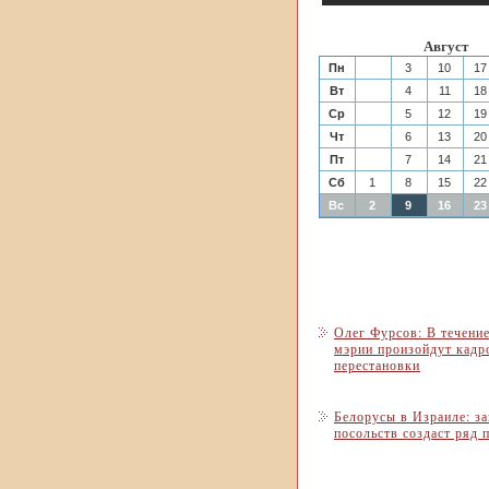
Август
Пн
3
10
17
Вт
4
11
18
Ср
5
12
19
Чт
6
13
20
Пт
7
14
21
Сб
1
8
15
22
Вс
2
9
16
23
Олег Фурсов: В течение
мэрии произойдут кадр
перестановки
Белорусы в Израиле: з
посольств создаст ряд 