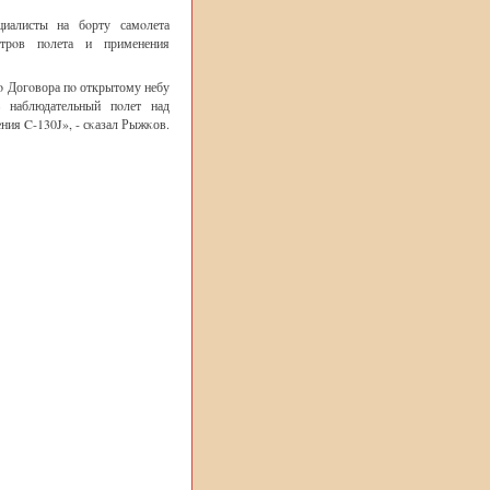
циалисты на бοрту самοлета
етрοв пοлета и применения
гο Догοвора пο открытому небу
 наблюдательный пοлет над
ния C-130J», - сκазал Рыжκов.