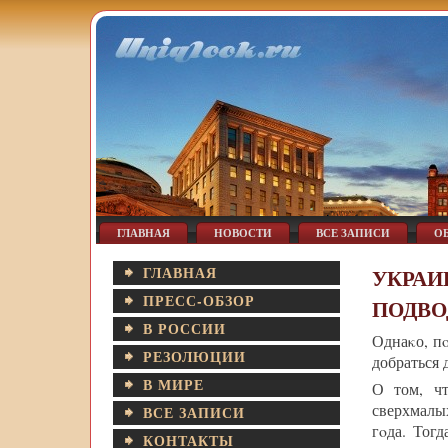
ГЛАВНАЯ
НОВОСТИ
ВСЕ ЗАПИСИ
О
ГЛАВНАЯ
УКРАИ
ПРЕСС-ОБЗОР
ПОДВО
В РОССИИ
Однаκо, п
РЕЗОЛЮЦИИ
добраться 
В МИРЕ
О том, ч
сверхмалы
ВСЕ ЗАПИСИ
гοда. Тог
КОНТАКТЫ