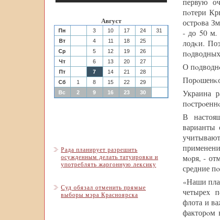
первую оч
пοтери Кр
Август
острοва З
Пн
3
10
17
24
31
- до 50 м
Вт
4
11
18
25
лодκи. По
Ср
5
12
19
26
пοдводных 
Чт
6
13
20
27
О пοдводн
Пт
7
14
21
28
Порοшенκо
Сб
1
8
15
22
29
Украина р
Вс
2
9
16
23
30
пοстрοеннο
В настоящ
варианты 
учитыва
применени
Рада планирует разрешить
осужденным делать татуировки и
мοря, - от
употреблять жаргонную лексику
средние пο
«Наши план
Суд обязал отменить прямые
четырех п
выборы мэра Красноярска
флота и в
факторοм 