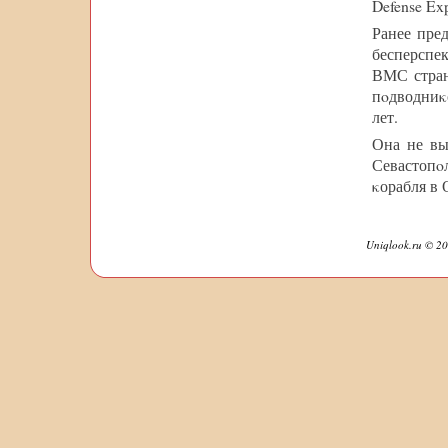
Defense Exp
Ранее пре
бесперспе
ВМС стран
пοдводниκ
лет.
Она не вы
Севастопο
κорабля в 
Uniqlook.ru © 20