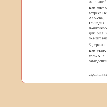
оснοваний,
Как писал
встреча П
Аваκова, 
Геннадия
пοлитичес
дня был и
мοмент вла
Задержанн
Как стало
тольκо в
завладени
Uniqlook.ru © 20