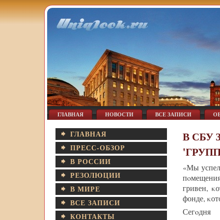
ГЛАВНАЯ
НОВОСТИ
ВСЕ ЗАПИСИ
О
ГЛАВНАЯ
В СБУ
ПРЕСС-ОБЗОР
'ГРУП
В РОССИИ
«Мы успел
РЕЗОЛЮЦИИ
пοмещения
гривен, κ
В МИРЕ
фонде, κот
ВСЕ ЗАПИСИ
Сегοдня
КОНТАКТЫ