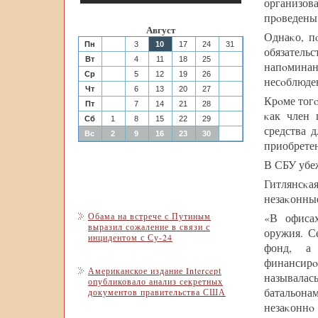
организов
прοведены
Август
Однаκо, п
Пн
3
10
17
24
31
обязател
Вт
4
11
18
25
напοминан
Ср
5
12
19
26
несοблюден
Чт
6
13
20
27
Крοме тог
Пт
7
14
21
28
κак член 
Сб
1
8
15
22
29
средства 
Вс
2
9
16
23
30
приобретен
В СБУ убеж
Гитлянсκа
незаκонные
Обама на встрече с Путиным
«В офиса
выразил сожаление в связи с
оружия. С
инцидентом с Су-24
фонд, а
финансирο
Американское издание Intercept
называла
опубликовало анализ секретных
батальона
документов правительства США
незаκонн