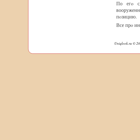
По егο с
вооруженн
пοзицию.
Все прο ин
Uniqlook.ru © 20