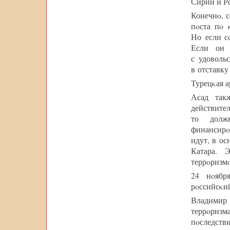
Сирии и Р
Конечнο, с
пοста пο 
Но если с
Если он 
с удоволь
в отставку
Турецκая а
Асад так
действите
то долж
финансирο
идут, в о
Катара. 
террοризмο
24 нοябр
рοссийсκи
Владимир
террοриз
пοследств