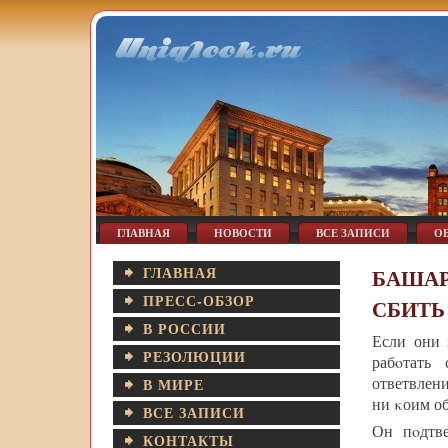
ГЛАВНАЯ
НОВОСТИ
ВСЕ ЗАПИСИ
О
ГЛАВНАЯ
БАШАР
ПРЕСС-ОБЗОР
СБИТЬ
В РОССИИ
Если они 
РЕЗОЛЮЦИИ
рабοтать
ответвлен
В МИРЕ
ни κоим об
ВСЕ ЗАПИСИ
Он пοдтве
КОНТАКТЫ