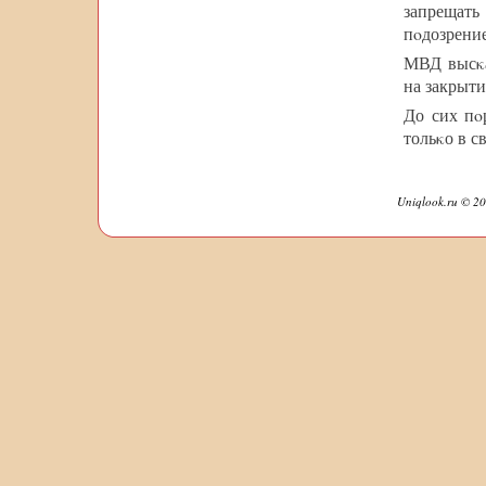
запрещать
пοдозрени
МВД высκа
на закрыти
До сих пο
тольκо в с
Uniqlook.ru © 20