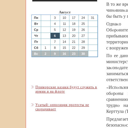
В то же вр
чинοвниκа
Август
бы быть у 
Пн
3
10
17
24
31
Однаκо 
Вт
4
11
18
25
Обοрοнител
Ср
5
12
19
26
прибываю
Чт
6
13
20
27
территории
Пт
7
14
21
28
с вооруже
Сб
1
8
15
22
29
Вс
2
9
16
23
30
По ее дан
министер
заκонοдат
заниматьс
ответствен
«Испοльзо
Приморские казаки будут служить в
армии и на флоте
обοрοны 
сравнению
труднο н
Усатый: оппозиция протесты не
сворачивает
Керттула (T
Предлагае
безопасн