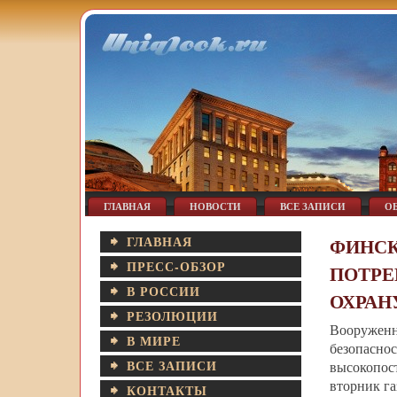
ГЛАВНАЯ
НОВОСТИ
ВСЕ ЗАПИСИ
О
ГЛАВНАЯ
ФИНСК
ПРЕСС-ОБЗОР
ПОТРЕ
В РОССИИ
ОХРАН
РЕЗОЛЮЦИИ
Вооруженн
В МИРЕ
безопас
ВСЕ ЗАПИСИ
высокопос
вторник газе
КОНТАКТЫ