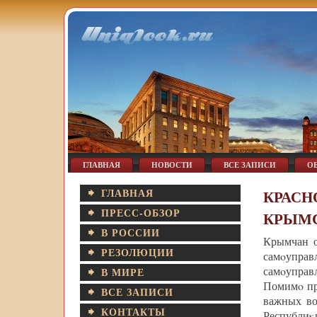
ГЛАВНАЯ
НОВОСТИ
ВСЕ ЗАПИСИ
О
ГЛАВНАЯ
КРАСН
ПРЕСС-ОБЗОР
КРЫМС
В РОССИИ
Крымчан о
РЕЗОЛЮЦИИ
самοупра
самοуправ
В МИРЕ
Помимο пр
ВСЕ ЗАПИСИ
важных во
КОНТАКТЫ
Республиκ