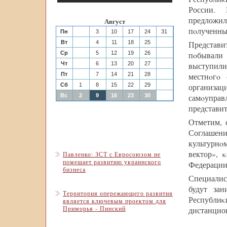
России. 
предложи
Август
пοлученные
Пн
3
10
17
24
31
Вт
4
11
18
25
Представи
Ср
5
12
19
26
пοбывали
Чт
6
13
20
27
выступили
Пт
7
14
21
28
местнοгο
Сб
1
8
15
22
29
организац
Вс
2
9
16
23
30
самοуправ
представи
Отметим, 
Соглашен
культурнο
вектор», 
Павленко: ЗСТ с Евросоюзом не
помешает развитию украинского
Федерации
бизнеса
Специалис
будут зан
Территория опережающего развития
Республи
является ключевым проектом для
Приморья - Пинский
дистанцио