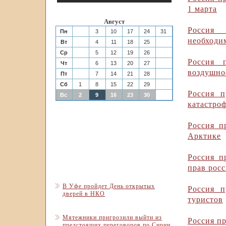
1 марта
Август
Россия 
Пн
3
10
17
24
31
необходи
Вт
4
11
18
25
Ср
5
12
19
26
Россия 
Чт
6
13
20
27
воздушно
Пт
7
14
21
28
Сб
1
8
15
22
29
Россия п
Вс
2
9
16
23
30
катастро
Россия п
Арктике
Россия 
прав рос
В Уфе пройдет День открытых
Россия п
дверей в НКО
туристов
Мятежники пригрозили выйти из
Россия п
предстоящих переговоров по Сирии