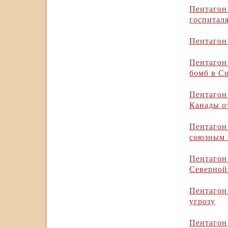
Пентагон
госпитал
Пентагон
Пентагон
бомб в С
Пентаго
Канады о
Пентаго
союзным 
Пентаго
Северной
Пентагон
угрозу
Пентагон