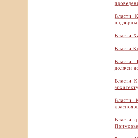
проведен
Власти К
надзорны
Власти Х
Власти К
Власти 
должен д
Власти К
архитект
Власти 
краснояр
Власти к
Приморь