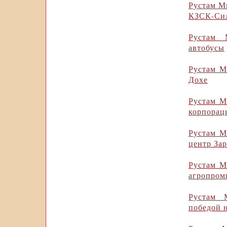
Рустам М
КЗСК-Сил
Рустам 
автобусы
Рустам М
Дохе
Рустам М
корпора
Рустам М
центр За
Рустам М
агропром
Рустам 
победой 