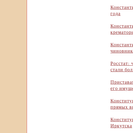
Констант
года
Констант
крематор
Констан
чиновник
Росстат: 
стали бо
Пристава
его имущ
Конститу
прямых в
Конститу
Иркутска