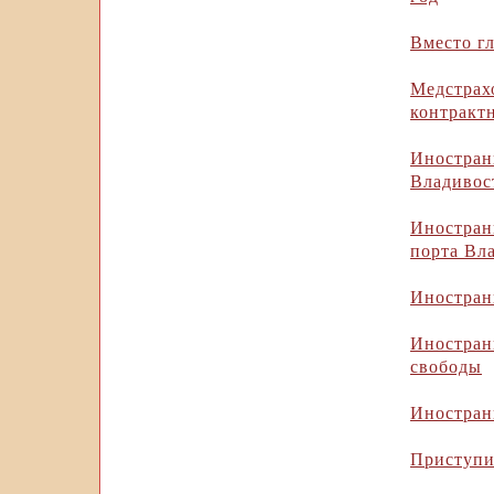
Вместо г
Медстра
контрактн
Иностра
Владивос
Иностран
порта Вл
Иностран
Иностран
свободы
Иностран
Приступи