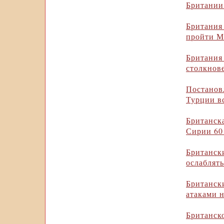
Британии
Британи
пройти 
Британи
столкнов
Постанов
Турции в
Британск
Сирии 60 
Британск
ослаблять
Британск
атаками 
Британск