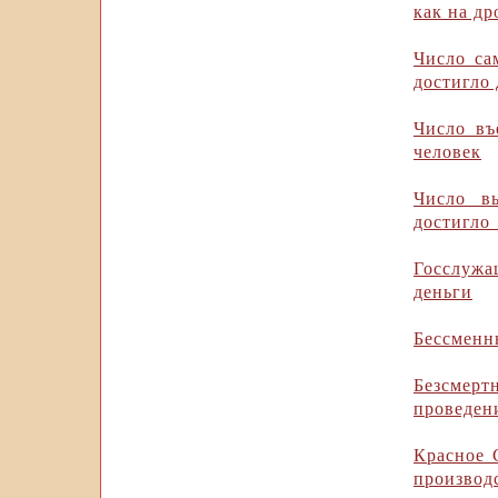
как на д
Число са
достигло 
Число въ
человек
Число в
достигло 
Госслужа
деньги
Бессменн
Безсмер
проведен
Красное 
производ