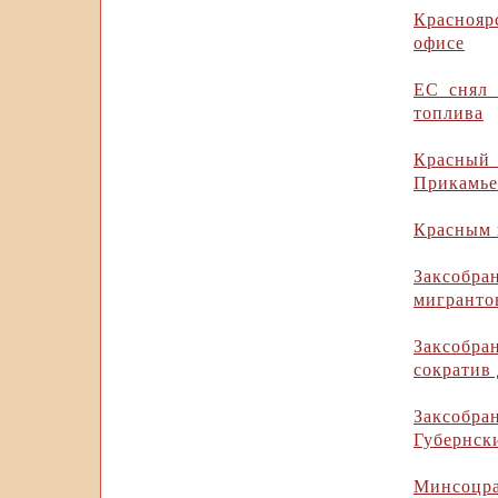
Краснояр
офисе
ЕС снял 
топлива
Красный 
Прикамье
Красным 
Заксобр
мигранто
Заксобра
сократив
Заксобр
Губернск
Минсоцр