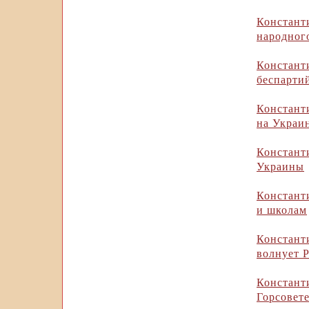
Констан
народног
Констан
беспарти
Констант
на Украи
Констан
Украины
Констант
и школам
Констант
волнует 
Констан
Горсовет