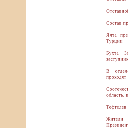
Отставно
Состав пр
Ялта пре
Турции
Бухта З
заступни
В отдел
проходят
Соотечес
область, 
Тефтелев
Жители 
Президен