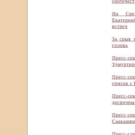
соотечес
На Сре
Екатерин
встреч
За срыв 
голова
Пресс-се
Удмуртии
Пресс-се
список с
Пресс-се
досрочны
Пресс-се
Саакашви
Пресс-сл