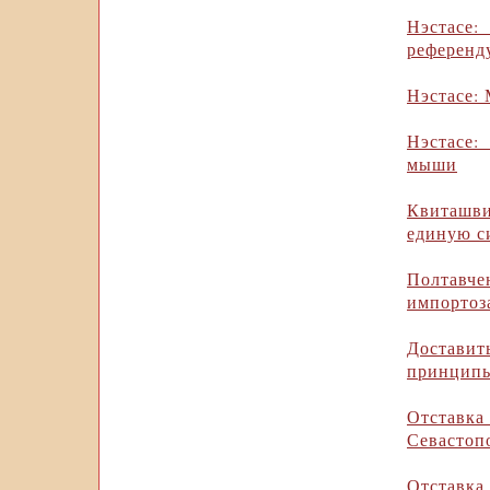
Нэстасе
референд
Нэстасе: 
Нэстасе
мыши
Квиташв
единую с
Полтав
импортоз
Достави
принцип
Отставка
Севастоп
Отставка 