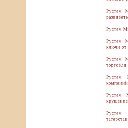
Рустам М
развиват
Рустам М
Рустам 
ключи от
Рустам 
торговли
Рустам 
компаний 
Рустам 
крушение
Рустам 
татарста