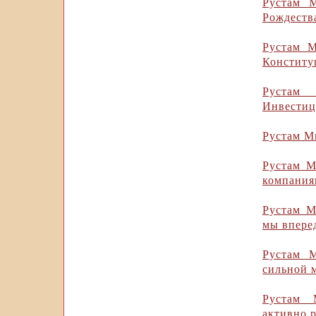
Рустам М
Рождеств
Рустам М
Конститу
Рустам
Инвестиц
Рустам М
Рустам М
компания
Рустам М
мы вперед
Рустам М
сильной 
Рустам 
активно р