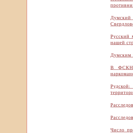
противни
Думский
Свердлов
Русский 
нашей ст
Думским 
В ФСКН 
наркоман
Рудской
территор
Расследо
Расследов
Число пр