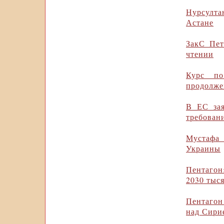
Нурсулт
Астане
ЗакС Пет
чтении
Курс по
продолже
В ЕС зая
требован
Мустафа
Украины
Пентагон
2030 тыс
Пентагон
над Сири