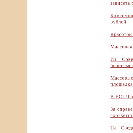
зависеть 
Комсомол
рублей
Красотой
Массовая
Из Сове
бизнесме
Массовые
площадка
В ЕСПЧ з
За справ
соответс
На Сред