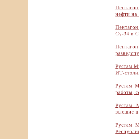
Пентаго
нефти на
Пентагон
Су-34 в 
Пентаго
разведсп
Рустам М
ИТ-столи
Рустам М
работы, с
Рустам 
высшие ц
Рустам М
Республи