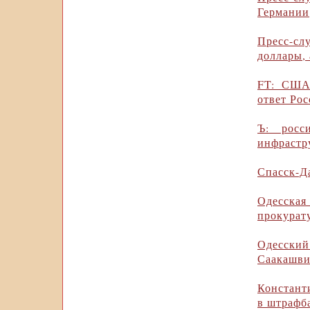
Германии
Пресс-с
доллары,
FT: США 
ответ Ро
Ъ: росс
инфрастр
Спасск-Д
Одесска
прокурат
Одесски
Саакашв
Констант
в штрафб